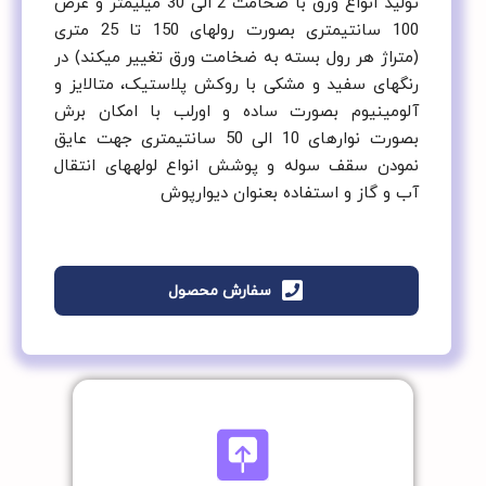
تولید انواع ورق با ضخامت 2 الی 30 میلیمتر و عرض
100 سانتیمتری بصورت رولهای 150 تا 25 متری
(متراژ هر رول بسته به ضخامت ورق تغییر می­کند) در
رنگهای سفید و مشکی با روکش پلاستیک، متالایز و
آلومینیوم بصورت ساده و اورلب با امکان برش
بصورت نوارهای 10 الی 50 سانتیمتری جهت عایق
نمودن سقف سوله و پوشش انواع لوله­های انتقال
آب و گاز و استفاده بعنوان دیوارپوش
سفارش محصول