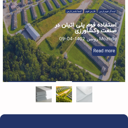
فوم پارس
فارس فوم
کیمیا پلیمر پارس
اده فوم پلی اتیلن در
ت وکشاورزی
Moz
روشن 1402-04-09
Read m